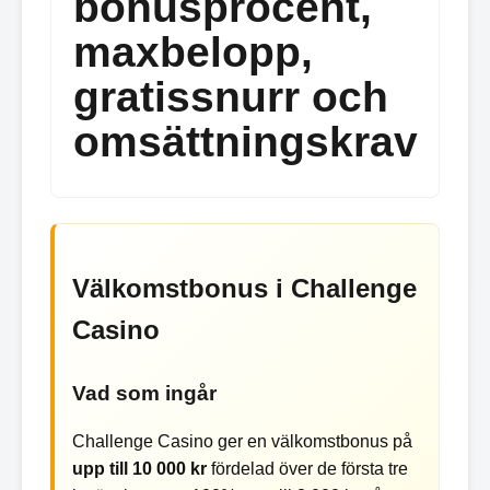
bonusprocent,
maxbelopp,
gratissnurr och
omsättningskrav
Välkomstbonus i Challenge
Casino
Vad som ingår
Challenge Casino ger en välkomstbonus på
upp till 10 000 kr
fördelad över de första tre