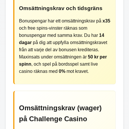
Omsättningskrav och tidsgräns
Bonuspengar har ett omsättningskrav på
x35
och free spins-vinster räknas som
bonuspengar med samma krav. Du har
14
dagar
på dig att uppfylla omsättningskravet
från att varje del av bonusen krediteras.
Maxinsats under omsättningen är
50 kr per
spinn
, och spel på bordsspel samt live
casino räknas med
0%
mot kravet.
Omsättningskrav (wager)
på Challenge Casino