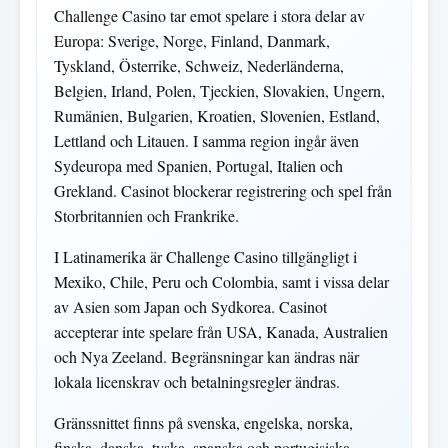
Challenge Casino tar emot spelare i stora delar av
Europa: Sverige, Norge, Finland, Danmark,
Tyskland, Österrike, Schweiz, Nederländerna,
Belgien, Irland, Polen, Tjeckien, Slovakien, Ungern,
Rumänien, Bulgarien, Kroatien, Slovenien, Estland,
Lettland och Litauen. I samma region ingår även
Sydeuropa med Spanien, Portugal, Italien och
Grekland. Casinot blockerar registrering och spel från
Storbritannien och Frankrike.
I Latinamerika är Challenge Casino tillgängligt i
Mexiko, Chile, Peru och Colombia, samt i vissa delar
av Asien som Japan och Sydkorea. Casinot
accepterar inte spelare från USA, Kanada, Australien
och Nya Zeeland. Begränsningar kan ändras när
lokala licenskrav och betalningsregler ändras.
Gränssnittet finns på svenska, engelska, norska,
finska, danska, tyska, spanska och portugisiska.