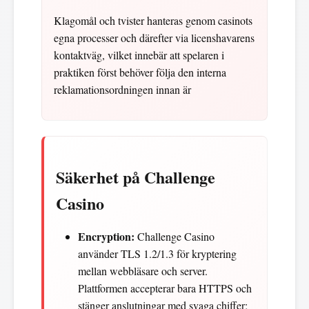
Klagomål och tvister hanteras genom casinots
egna processer och därefter via licenshavarens
kontaktväg, vilket innebär att spelaren i
praktiken först behöver följa den interna
reklamationsordningen innan är
Säkerhet på Challenge
Casino
Encryption:
Challenge Casino
använder TLS 1.2/1.3 för kryptering
mellan webbläsare och server.
Plattformen accepterar bara HTTPS och
stänger anslutningar med svaga chiffer;