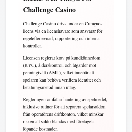
Challenge Casino
Challenge Casino drivs under en Curaçao-
licens via en licenshavare som ansvarar för
regelefterlevnad, rapportering och interna
kontroller.
Licensen reglerar krav på kundkännedom
(KYC), ålderskontroll och åtgärder mot
penningtvätt (AML), vilket innebär att
spelaren kan behöva verifiera identitet och
betalningsmetod innan uttag.
Regleringen omfattar hantering av spelmedel,
inklusive rutiner för att separera spelarsaldon
från operatörens driftkonton, vilket minskar
risken att saldo blandas med företagets
löpande kostnader.