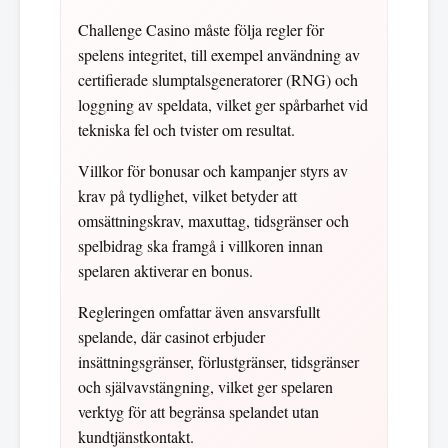
Challenge Casino måste följa regler för
spelens integritet, till exempel användning av
certifierade slumptalsgeneratorer (RNG) och
loggning av speldata, vilket ger spårbarhet vid
tekniska fel och tvister om resultat.
Villkor för bonusar och kampanjer styrs av
krav på tydlighet, vilket betyder att
omsättningskrav, maxuttag, tidsgränser och
spelbidrag ska framgå i villkoren innan
spelaren aktiverar en bonus.
Regleringen omfattar även ansvarsfullt
spelande, där casinot erbjuder
insättningsgränser, förlustgränser, tidsgränser
och självavstängning, vilket ger spelaren
verktyg för att begränsa spelandet utan
kundtjänstkontakt.