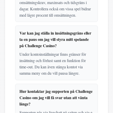
omsättningskrav, maxinsats och tidsgräns i
dagar. Kontrollera också om vissa spel bidrar
med lägre procent till omsättningen.
Var kan jag ställa in insättningsgräns eller
ta en paus om jag vill styra mitt spelande
på Challenge Casino?
Under kontoinställningar finns gränser för
insättning och förlust samt en funktion för
time-out. Du kan även stänga kontot via
samma meny om du vill pausa längre.
Hur kontaktar jag supporten på Challenge
Casino om jag vill få svar utan att vänta
länge?
Supporten nås via livechatt på sajten och via e-