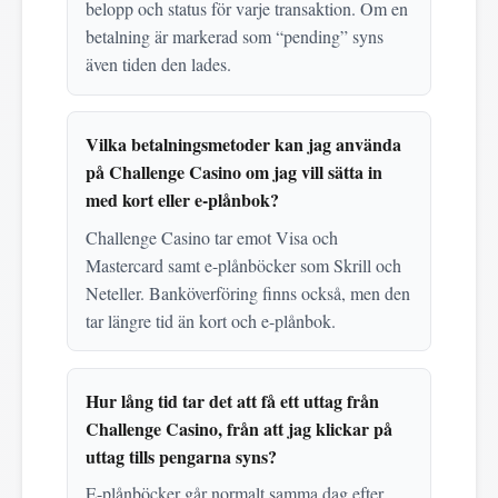
belopp och status för varje transaktion. Om en
betalning är markerad som “pending” syns
även tiden den lades.
Vilka betalningsmetoder kan jag använda
på Challenge Casino om jag vill sätta in
med kort eller e-plånbok?
Challenge Casino tar emot Visa och
Mastercard samt e-plånböcker som Skrill och
Neteller. Banköverföring finns också, men den
tar längre tid än kort och e-plånbok.
Hur lång tid tar det att få ett uttag från
Challenge Casino, från att jag klickar på
uttag tills pengarna syns?
E-plånböcker går normalt samma dag efter