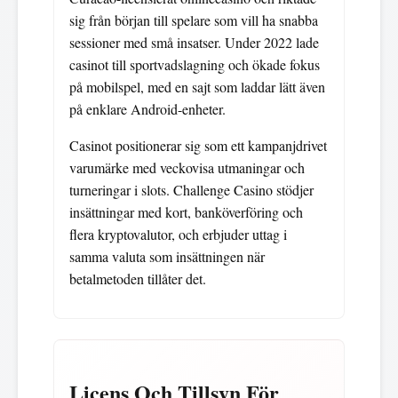
sig från början till spelare som vill ha snabba
sessioner med små insatser. Under 2022 lade
casinot till sportvadslagning och ökade fokus
på mobilspel, med en sajt som laddar lätt även
på enklare Android-enheter.
Casinot positionerar sig som ett kampanjdrivet
varumärke med veckovisa utmaningar och
turneringar i slots. Challenge Casino stödjer
insättningar med kort, banköverföring och
flera kryptovalutor, och erbjuder uttag i
samma valuta som insättningen när
betalmetoden tillåter det.
Licens Och Tillsyn För