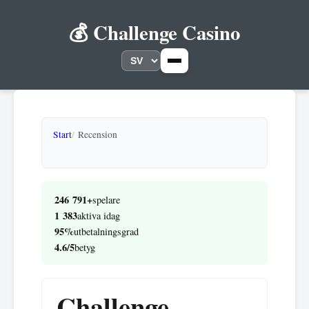
💰 Challenge Casino
Start
Recension
246 791+
spelare
1 383
aktiva idag
95%
utbetalningsgrad
4.6/5
betyg
Challenge