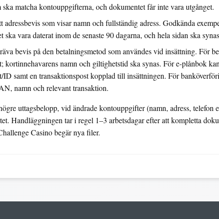
 matcha kontouppgifterna, och dokumentet får inte vara utgånget.
t adressbevis som visar namn och fullständig adress. Godkända exempel
 ska vara daterat inom de senaste 90 dagarna, och hela sidan ska syna
va bevis på den betalningsmetod som användes vid insättning. För betal
kt; kortinnehavarens namn och giltighetstid ska synas. För e-plånbok k
D samt en transaktionspost kopplad till insättningen. För banköverförin
AN, namn och relevant transaktion.
d högre uttagsbelopp, vid ändrade kontouppgifter (namn, adress, telefon e
tet. Handläggningen tar i regel 1–3 arbetsdagar efter att kompletta doku
Challenge Casino begär nya filer.