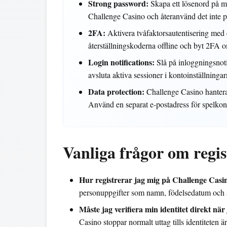
Strong password:
Skapa ett lösenord på mi
Challenge Casino och återanvänd det inte på 
2FA:
Aktivera tvåfaktorsautentisering med 
återställningskoderna offline och byt 2FA o
Login notifications:
Slå på inloggningsnoti
avsluta aktiva sessioner i kontoinställningar
Data protection:
Challenge Casino hanterar 
Använd en separat e-postadress för spelkonto
Vanliga frågor om regi
Hur registrerar jag mig på Challenge Casin
personuppgifter som namn, födelsedatum och ad
Måste jag verifiera min identitet direkt nä
Casino stoppar normalt uttag tills identiteten 