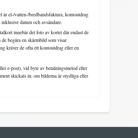
 är el-/vatten-/bredbandsfaktura, kontoutdrag
s inklusive datum och avsändare.
kort innebär det foto av kortet där endast de
an de begära en skärmbild som visar
g kräver de ofta ett kontoutdrag eller en
ller e-post), vid byte av betalningsmetod eller
ment skickats in; om bilderna är otydliga eller