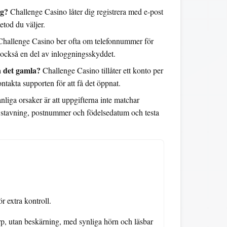
ng?
Challenge Casino låter dig registrera med e-post
tod du väljer.
hallenge Casino ber ofta om telefonnummer för
 också en del av inloggningsskyddet.
a det gamla?
Challenge Casino tillåter ett konto per
kontakta supporten för att få det öppnat.
liga orsaker är att uppgifterna inte matchar
era stavning, postnummer och födelsedatum och testa
r extra kontroll.
karp, utan beskärning, med synliga hörn och läsbar