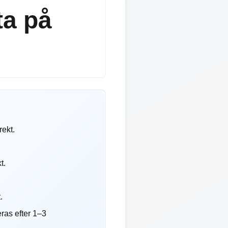
ta på
rekt.
t.
.
ras efter 1–3