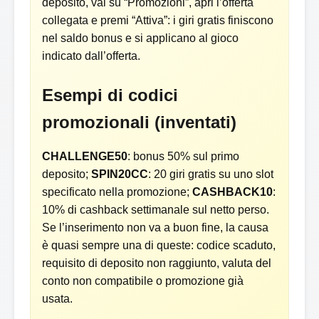
deposito, vai su “Promozioni”, apri l’offerta
collegata e premi “Attiva”: i giri gratis finiscono
nel saldo bonus e si applicano al gioco
indicato dall’offerta.
Esempi di codici
promozionali (inventati)
CHALLENGE50
: bonus 50% sul primo
deposito;
SPIN20CC
: 20 giri gratis su uno slot
specificato nella promozione;
CASHBACK10
:
10% di cashback settimanale sul netto perso.
Se l’inserimento non va a buon fine, la causa
è quasi sempre una di queste: codice scaduto,
requisito di deposito non raggiunto, valuta del
conto non compatibile o promozione già
usata.