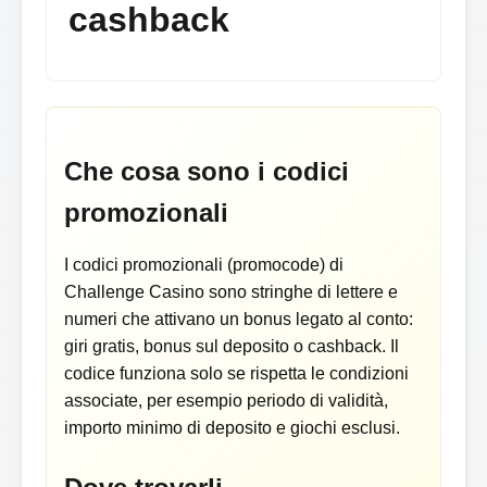
cashback
Che cosa sono i codici
promozionali
I codici promozionali (promocode) di
Challenge Casino sono stringhe di lettere e
numeri che attivano un bonus legato al conto:
giri gratis, bonus sul deposito o cashback. Il
codice funziona solo se rispetta le condizioni
associate, per esempio periodo di validità,
importo minimo di deposito e giochi esclusi.