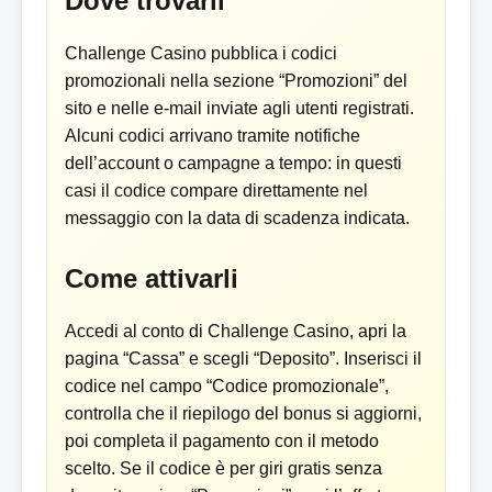
Dove trovarli
Challenge Casino pubblica i codici
promozionali nella sezione “Promozioni” del
sito e nelle e-mail inviate agli utenti registrati.
Alcuni codici arrivano tramite notifiche
dell’account o campagne a tempo: in questi
casi il codice compare direttamente nel
messaggio con la data di scadenza indicata.
Come attivarli
Accedi al conto di Challenge Casino, apri la
pagina “Cassa” e scegli “Deposito”. Inserisci il
codice nel campo “Codice promozionale”,
controlla che il riepilogo del bonus si aggiorni,
poi completa il pagamento con il metodo
scelto. Se il codice è per giri gratis senza