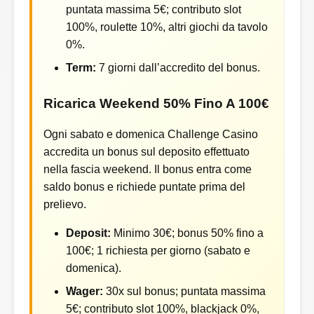
puntata massima 5€; contributo slot
100%, roulette 10%, altri giochi da tavolo
0%.
Term:
7 giorni dall’accredito del bonus.
Ricarica Weekend 50% Fino A 100€
Ogni sabato e domenica Challenge Casino
accredita un bonus sul deposito effettuato
nella fascia weekend. Il bonus entra come
saldo bonus e richiede puntate prima del
prelievo.
Deposit:
Minimo 30€; bonus 50% fino a
100€; 1 richiesta per giorno (sabato e
domenica).
Wager:
30x sul bonus; puntata massima
5€; contributo slot 100%, blackjack 0%,