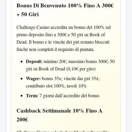
Bonus Di Benvenuto 100% Fino A 300€
+ 50 Giri
Challenge Casino accredita un bonus del 100% sul
primo deposito fino a 300€ e 50 giri su Book of
Dead. Il bonus e le vincite dei giri restano bloccati
finché non completi il requisito di puntata.
Deposit:
minimo 20€; massimo bonus 300€; 50
giri su Book of Dead (0,10€ per giro)
Wager:
bonus 35x; vincite dai giri 35x;
contributo slot 100%, tavoli 10%
Term:
7 giorni dall’accredito del bonus
Cashback Settimanale 10% Fino A
200€