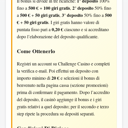
1° deposito
Il bonus si divide in tre ricariche:
100%
500 €
100 giri gratis
2° deposito
fino a
+
,
50% fino
500 €
50 giri gratis
3° deposito
500
a
+
,
50% fino a
€
50 giri gratis
+
. I giri gratis hanno valore di
0,20 €
puntata fisso pari a
ciascuno e si accreditano
dopo l’elaborazione del deposito qualificante.
Come Ottenerlo
Registri un account su Challenge Casino e completi
la verifica e-mail. Poi effettui un deposito con
20 €
importo minimo di
e selezioni il bonus di
benvenuto nella pagina cassa (sezione promozioni)
prima di confermare il pagamento. Dopo l’accredito
del deposito, il casinò aggiunge il bonus e i giri
gratis relativi a quel deposito; per il secondo e terzo
step ripete la procedura su depositi separati.