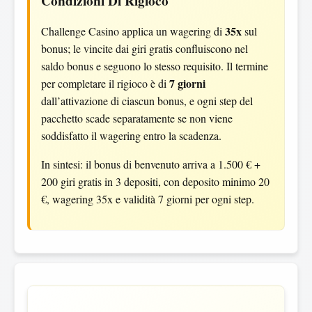
Condizioni Di Rigioco
35x
Challenge Casino applica un wagering di
sul
bonus; le vincite dai giri gratis confluiscono nel
saldo bonus e seguono lo stesso requisito. Il termine
7 giorni
per completare il rigioco è di
dall’attivazione di ciascun bonus, e ogni step del
pacchetto scade separatamente se non viene
soddisfatto il wagering entro la scadenza.
In sintesi: il bonus di benvenuto arriva a 1.500 € +
200 giri gratis in 3 depositi, con deposito minimo 20
€, wagering 35x e validità 7 giorni per ogni step.