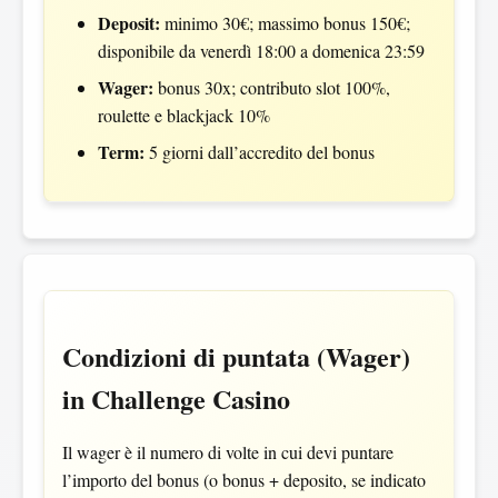
Deposit:
minimo 30€; massimo bonus 150€;
disponibile da venerdì 18:00 a domenica 23:59
Wager:
bonus 30x; contributo slot 100%,
roulette e blackjack 10%
Term:
5 giorni dall’accredito del bonus
Condizioni di puntata (Wager)
in Challenge Casino
Il wager è il numero di volte in cui devi puntare
l’importo del bonus (o bonus + deposito, se indicato