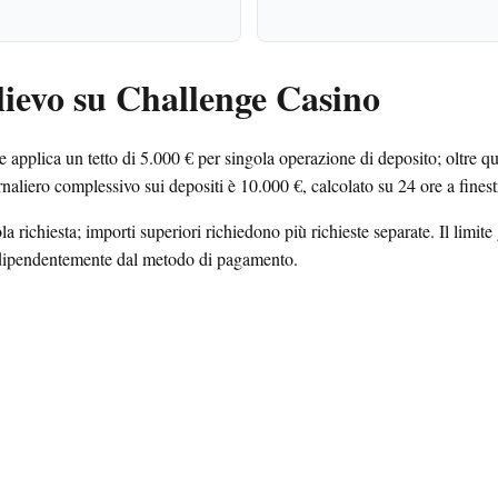
elievo su Challenge Casino
 applica un tetto di 5.000 € per singola operazione di deposito; oltre ques
iornaliero complessivo sui depositi è 10.000 €, calcolato su 24 ore a fines
la richiesta; importi superiori richiedono più richieste separate. Il limite
, indipendentemente dal metodo di pagamento.