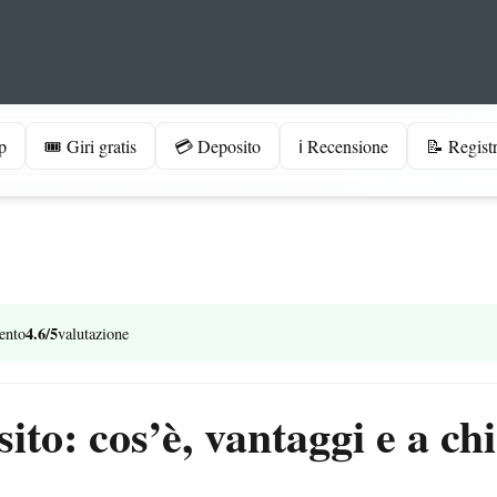
p
🎟️ Giri gratis
💳 Deposito
ℹ️ Recensione
📝 Regist
4.6/5
ento
valutazione
to: cos’è, vantaggi e a ch