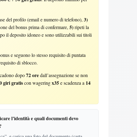
3)
ase del profilo (email e numero di telefono),
5)
ione del bonus prima di confermare,
ripeti la
o il deposito idoneo e sono utilizzabili sui titoli
bonus e seguono lo stesso requisito di puntata
requisito di sblocco.
72 ore
s scadono dopo
dall’assegnazione se non
0 giri gratis
x35
14
con wagering
e scadenza a
ficare l’identità e quali documenti devo
?
ica”, e carica una foto del documento (carta