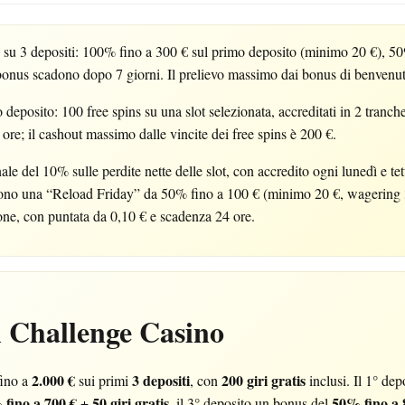
su 3 depositi: 100% fino a 300 € sul primo deposito (minimo 20 €), 5
i bonus scadono dopo 7 giorni. Il prelievo massimo dai bonus di benvenu
 deposito: 100 free spins su una slot selezionata, accreditati in 2 tranche
re; il cashout massimo dalle vincite dei free spins è 200 €.
ale del 10% sulle perdite nette delle slot, con accredito ogni lunedì e t
ono una “Reload Friday” da 50% fino a 100 € (minimo 20 €, wagering 
zione, con puntata da 0,10 € e scadenza 24 ore.
i Challenge Casino
2.000 €
3 depositi
200 giri gratis
fino a
sui primi
, con
inclusi. Il 1° de
fino a 700 €
50 giri gratis
50% fino a 
+
, il 3° deposito un bonus del