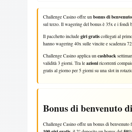
bonus di benvenuto
Challenge Casino offre un
sul terzo. Il wagering del bonus è 35x e i fond
giri gratis
Il pacchetto include
collegati al primo
hanno wagering 40x sulle vincite e scadenza 72 o
cashback
Challenge Casino applica un
settiman
azioni
validità 3 giorni. Tra le
ricorrenti compai
gratis al giorno per 5 giorni su una slot in rota
Bonus di benvenuto d
Challenge Casino offre un bonus di benvenuto 
100 giri gratis
50% 
, il 2° deposito un bonus del