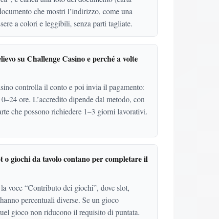
 documento che mostri l’indirizzo, come una
re a colori e leggibili, senza parti tagliate.
ievo su Challenge Casino e perché a volte
ino controlla il conto e poi invia il pagamento:
ia 0–24 ore. L’accredito dipende dal metodo, con
arte che possono richiedere 1–3 giorni lavorativi.
t o giochi da tavolo contano per completare il
 la voce “Contributo dei giochi”, dove slot,
o hanno percentuali diverse. Se un gioco
uel gioco non riducono il requisito di puntata.