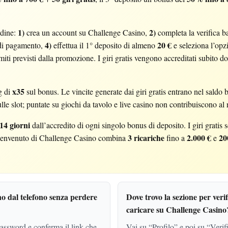
1)
2)
rdine:
crea un account su Challenge Casino,
completa la verifica b
4)
20 €
 di pagamento,
effettua il 1° deposito di almeno
e seleziona l’opz
miti previsti dalla promozione. I giri gratis vengono accreditati subito dop
x35
g di
sul bonus. Le vincite generate dai giri gratis entrano nel saldo 
le slot; puntate su giochi da tavolo e live casino non contribuiscono al 
14 giorni
dall’accredito di ogni singolo bonus di deposito. I giri grati
3 ricariche
2.000 €
20
 benvenuto di Challenge Casino combina
fino a
e
o dal telefono senza perdere
Dove trovo la sezione per veri
caricare su Challenge Casino
 password e conferma il link che
Vai su “Profilo” e poi su “Verif