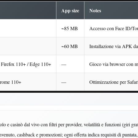
App size
Notes
~85 MB
Accesso con Face ID/Touc
~60 MB
Installazione via APK dal
Firefox 110+ / Edge 110+
—
Gioco via browser con mo
hrome 110+
—
Ottimizzazione per Safar
lo e casinò dal vivo con filtri per provider, volatilità e funzioni (giri grat
nvenuto, cashback e promozioni; ogni offerta indica requisiti di puntata,