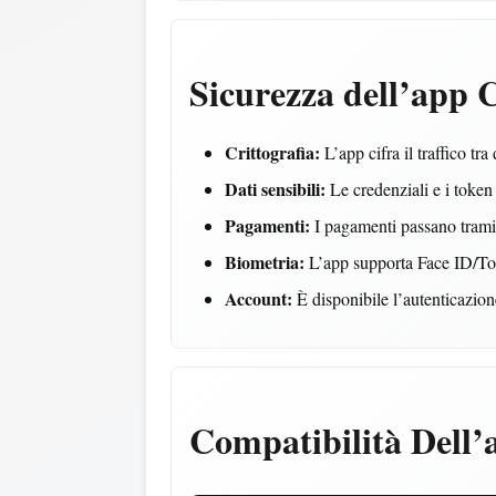
Sicurezza dell’app 
Crittografia:
L’app cifra il traffico tra
Dati sensibili:
Le credenziali e i token 
Pagamenti:
I pagamenti passano tramit
Biometria:
L’app supporta Face ID/Touc
Account:
È disponibile l’autenticazion
Compatibilità Dell’