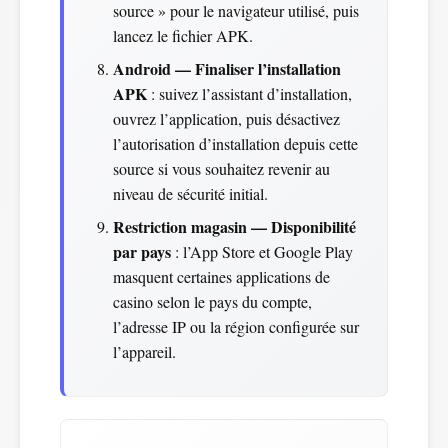
source » pour le navigateur utilisé, puis
lancez le fichier APK.
Android — Finaliser l’installation
APK
: suivez l’assistant d’installation,
ouvrez l’application, puis désactivez
l’autorisation d’installation depuis cette
source si vous souhaitez revenir au
niveau de sécurité initial.
Restriction magasin — Disponibilité
par pays
: l’App Store et Google Play
masquent certaines applications de
casino selon le pays du compte,
l’adresse IP ou la région configurée sur
l’appareil.