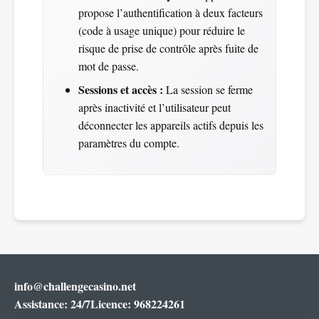
propose l’authentification à deux facteurs
(code à usage unique) pour réduire le
risque de prise de contrôle après fuite de
mot de passe.
Sessions et accès :
La session se ferme
après inactivité et l’utilisateur peut
déconnecter les appareils actifs depuis les
paramètres du compte.
info@challengecasino.net
Assistance: 24/7
Licence: 968224261