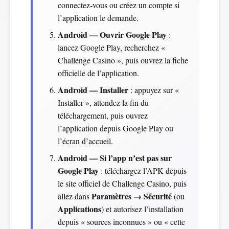
connectez-vous ou créez un compte si
l’application le demande.
Android — Ouvrir Google Play
:
lancez Google Play, recherchez «
Challenge Casino », puis ouvrez la fiche
officielle de l’application.
Android — Installer
: appuyez sur «
Installer », attendez la fin du
téléchargement, puis ouvrez
l’application depuis Google Play ou
l’écran d’accueil.
Android — Si l’app n’est pas sur
Google Play
: téléchargez l’APK depuis
le site officiel de Challenge Casino, puis
Paramètres → Sécurité
allez dans
(ou
Applications
) et autorisez l’installation
depuis « sources inconnues » ou « cette